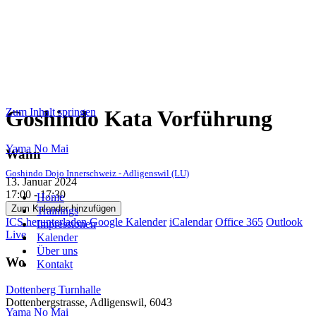
Zum Inhalt springen
Goshindo Kata Vorführung
Yama No Mai
Wann
Goshindo Dojo Innerschweiz - Adligenswil (LU)
13. Januar 2024
17:00 - 17:30
Home
Zum Kalender hinzufügen
Trainings
ICS herunterladen
Google Kalender
iCalendar
Office 365
Outlook
Impressionen
Live
Kalender
Über uns
Wo
Kontakt
Dottenberg Turnhalle
Dottenbergstrasse, Adligenswil, 6043
Yama No Mai