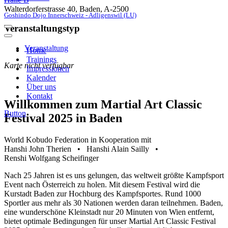
Walterdorferstrasse 40, Baden, A-2500
Goshindo Dojo Innerschweiz - Adligenswil (LU)
Veranstaltungstyp
Navigations-
Menü
Navigations-
Menü
Veranstaltung
Home
Trainings
Karte nicht verfügbar
Impressionen
Kalender
Über uns
Kontakt
Willkommen zum Martial Art Classic
Button
Festival 2025 in Baden
World Kobudo Federation in Kooperation mit
Hanshi John Therien • Hanshi Alain Sailly •
Renshi Wolfgang Scheifinger
Nach 25 Jahren ist es uns gelungen, das weltweit größte Kampfsport
Event nach Österreich zu holen. Mit diesem Festival wird die
Kurstadt Baden zur Hochburg des Kampfsportes. Rund 1000
Sportler aus mehr als 30 Nationen werden daran teilnehmen. Baden,
eine wunderschöne Kleinstadt nur 20 Minuten von Wien entfernt,
bietet optimale Bedingungen für unser Martial Art Classic Festival