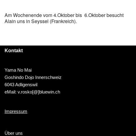
Am Wochenende vom 4.Oktober bis 6.Oktober besucht
Alain uns in Seyssel (Frankreich).
Kontakt
Yama No Mai
Goshindo Dojo Innerschweiz
6043 Adligenswil
eMail: v.rosko[@]bluewin.ch
Impressum
Über uns