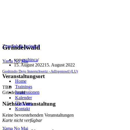
Zum Inhalt springen
Grindelwald
von
eschinca
Yama No Mai
15. August 2022
15. August 2022
Goshindo Dojo Innerschweiz - Adligenswil (LU)
Veranstaltungsort
Home
Trainings
TBD
Impressionen
Grindelwald
Kalender
Über uns
Nächste Veranstaltung
Kontakt
Keine bevorstehenden Veranstaltungen
Karte nicht verfügbar
Yama No Mai