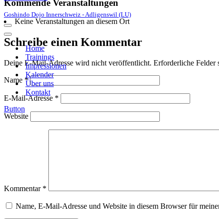
Kommende Veranstaltungen
Goshindo Dojo Innerschweiz - Adligenswil (LU)
Keine Veranstaltungen an diesem Ort
Navigations-
Menü
Navigations-
Schreibe einen Kommentar
Menü
Home
Trainings
Deine E-Mail-Adresse wird nicht veröffentlicht.
Erforderliche Felder 
Impressionen
Kalender
Name
*
Über uns
Kontakt
E-Mail-Adresse
*
Button
Website
Kommentar
*
Name, E-Mail-Adresse und Website in diesem Browser für meine